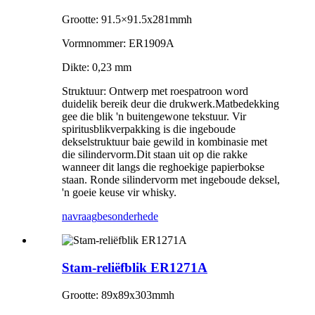
Grootte: 91.5×91.5x281mmh
Vormnommer: ER1909A
Dikte: 0,23 mm
Struktuur: Ontwerp met roespatroon word
duidelik bereik deur die drukwerk.Matbedekking
gee die blik 'n buitengewone tekstuur. Vir
spiritusblikverpakking is die ingeboude
dekselstruktuur baie gewild in kombinasie met
die silindervorm.Dit staan ​​uit op die rakke
wanneer dit langs die reghoekige papierbokse
staan. Ronde silindervorm met ingeboude deksel,
'n goeie keuse vir whisky.
navraag
besonderhede
Stam-reliëfblik ER1271A
Grootte: 89x89x303mmh