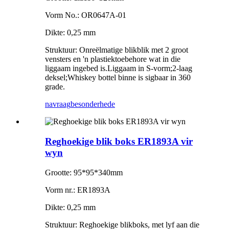
Vorm No.: OR0647A-01
Dikte: 0,25 mm
Struktuur: Onreëlmatige blikblik met 2 groot
vensters en 'n plastiektoebehore wat in die
liggaam ingebed is.Liggaam in S-vorm;2-laag
deksel;Whiskey bottel binne is sigbaar in 360
grade.
navraag
besonderhede
Reghoekige blik boks ER1893A vir
wyn
Grootte: 95*95*340mm
Vorm nr.: ER1893A
Dikte: 0,25 mm
Struktuur: Reghoekige blikboks, met lyf aan die