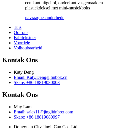
een kant uitgehol, onderkant vasgemaak en
plastiekdeksel met mini-musiekboks
navraag
besonderhede
Tuis
Oor ons
Fabriekstoer
Voordele
Volhoubaarheid
Kontak Ons
Katy Deng
Email: Katy.Deng@tinbox.cn
Skare: +86 18819080003
Kontak Ons
May Lam
Email: sales11@jinglitinbox.com
Skare: +86 18819080997
Dongguan City Jingli Can Co., Ltd.