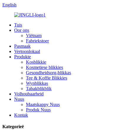
English
Tuis
Oor ons
Viëtnam
Fabriekstoer
Pasmaak
Vertoonlokaal
Produkte
Kosblikkie
Kosmetiese blikkies
Gesondheidsorg-blikkas
Tee & Koffie Blikkies
Wynblikkas
Tabakblikblik
Volhoubaarheid
Nuus
Maatskappy Nuus
Produk Nuus
Kontak
Kategorieë