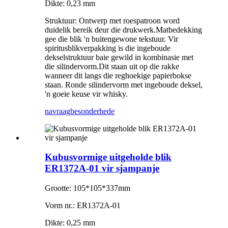
Dikte: 0,23 mm
Struktuur: Ontwerp met roespatroon word
duidelik bereik deur die drukwerk.Matbedekking
gee die blik 'n buitengewone tekstuur. Vir
spiritusblikverpakking is die ingeboude
dekselstruktuur baie gewild in kombinasie met
die silindervorm.Dit staan ​​uit op die rakke
wanneer dit langs die reghoekige papierbokse
staan. Ronde silindervorm met ingeboude deksel,
'n goeie keuse vir whisky.
navraag
besonderhede
Kubusvormige uitgeholde blik
ER1372A-01 vir sjampanje
Grootte: 105*105*337mm
Vorm nr.: ER1372A-01
Dikte: 0,25 mm