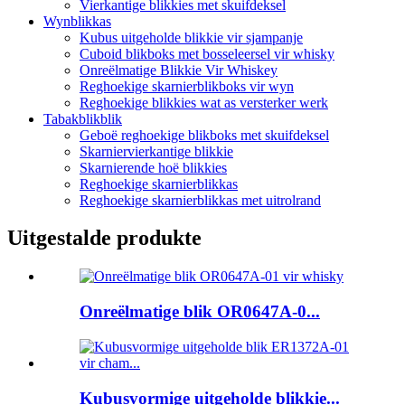
Vierkantige blikkies met skuifdeksel
Wynblikkas
Kubus uitgeholde blikkie vir sjampanje
Cuboid blikboks met bosseleersel vir whisky
Onreëlmatige Blikkie Vir Whiskey
Reghoekige skarnierblikboks vir wyn
Reghoekige blikkies wat as versterker werk
Tabakblikblik
Geboë reghoekige blikboks met skuifdeksel
Skarniervierkantige blikkie
Skarnierende hoë blikkies
Reghoekige skarnierblikkas
Reghoekige skarnierblikkas met uitrolrand
Uitgestalde produkte
Onreëlmatige blik OR0647A-0...
Kubusvormige uitgeholde blikkie...