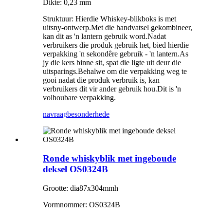
Dikte: 0,23 mm
Struktuur: Hierdie Whiskey-blikboks is met
uitsny-ontwerp.Met die handvatsel gekombineer,
kan dit as 'n lantern gebruik word.Nadat
verbruikers die produk gebruik het, bied hierdie
verpakking 'n sekondêre gebruik - 'n lantern.As
jy die kers binne sit, spat die ligte uit deur die
uitsparings.Behalwe om die verpakking weg te
gooi nadat die produk verbruik is, kan
verbruikers dit vir ander gebruik hou.Dit is 'n
volhoubare verpakking.
navraag
besonderhede
Ronde whiskyblik met ingeboude
deksel OS0324B
Grootte: dia87x304mmh
Vormnommer: OS0324B