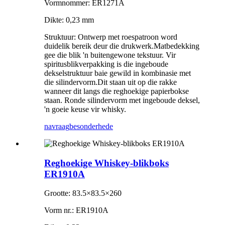
Vormnommer: ER1271A
Dikte: 0,23 mm
Struktuur: Ontwerp met roespatroon word
duidelik bereik deur die drukwerk.Matbedekking
gee die blik 'n buitengewone tekstuur. Vir
spiritusblikverpakking is die ingeboude
dekselstruktuur baie gewild in kombinasie met
die silindervorm.Dit staan ​​uit op die rakke
wanneer dit langs die reghoekige papierbokse
staan. Ronde silindervorm met ingeboude deksel,
'n goeie keuse vir whisky.
navraag
besonderhede
Reghoekige Whiskey-blikboks
ER1910A
Grootte: 83.5×83.5×260
Vorm nr.: ER1910A