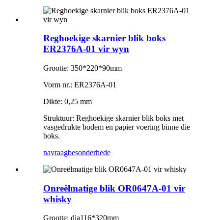
Reghoekige skarnier blik boks
ER2376A-01 vir wyn
Grootte: 350*220*90mm
Vorm nr.: ER2376A-01
Dikte: 0,25 mm
Struktuur: Reghoekige skarnier blik boks met
vasgedrukte bodem en papier voering binne die
boks.
navraag
besonderhede
Onreëlmatige blik OR0647A-01 vir
whisky
Grootte: dia116*320mm