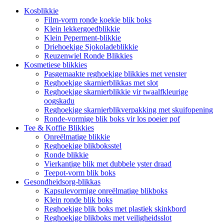
Kosblikkie
Film-vorm ronde koekie blik boks
Klein lekkergoedblikkie
Klein Peperment-blikkie
Driehoekige Sjokoladeblikkie
Reuzenwiel Ronde Blikkies
Kosmetiese blikkies
Pasgemaakte reghoekige blikkies met venster
Reghoekige skarnierblikkas met slot
Reghoekige skarnierblikkie vir twaalfkleurige
oogskadu
Reghoekige skarnierblikverpakking met skuifopening
Ronde-vormige blik boks vir los poeier pof
Tee & Koffie Blikkies
Onreëlmatige blikkie
Reghoekige blikboksstel
Ronde blikkie
Vierkantige blik met dubbele yster draad
Teepot-vorm blik boks
Gesondheidsorg-blikkas
Kapsulevormige onreëlmatige blikboks
Klein ronde blik boks
Reghoekige blik boks met plastiek skinkbord
Reghoekige blikboks met veiligheidsslot