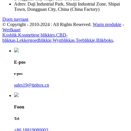
Adres: Daji Industrial Park, Shuiji Industrial Zone, Shipai
Town, Dongguan City, China (China Factory)
Doen navraag
© Copyright - 2010-2024 : All Rights Reserved.
Warm produkte
-
Werfkaart
Kosblik
,
Kosmetiese blikkies
,
CBD-
blikkas
,
Lekkergoedblikkie
,
Wynblikkas
,
Teeblikkie
,
Blikboks
,
E-pos
e-pos
sales19@tinbox.cn
Foon
Tel
+86 18819080003