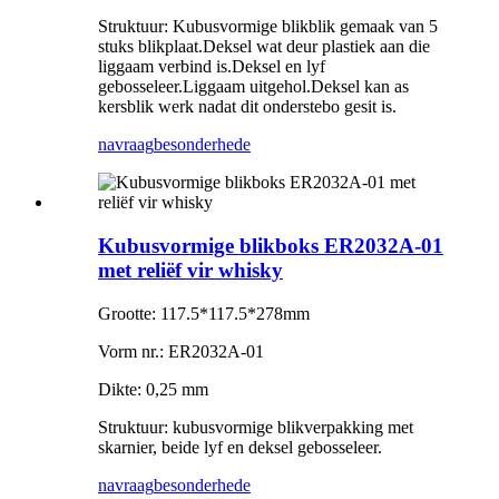
Struktuur: Kubusvormige blikblik gemaak van 5
stuks blikplaat.Deksel wat deur plastiek aan die
liggaam verbind is.Deksel en lyf
gebosseleer.Liggaam uitgehol.Deksel kan as
kersblik werk nadat dit onderstebo gesit is.
navraag
besonderhede
Kubusvormige blikboks ER2032A-01
met reliëf vir whisky
Grootte: 117.5*117.5*278mm
Vorm nr.: ER2032A-01
Dikte: 0,25 mm
Struktuur: kubusvormige blikverpakking met
skarnier, beide lyf en deksel gebosseleer.
navraag
besonderhede